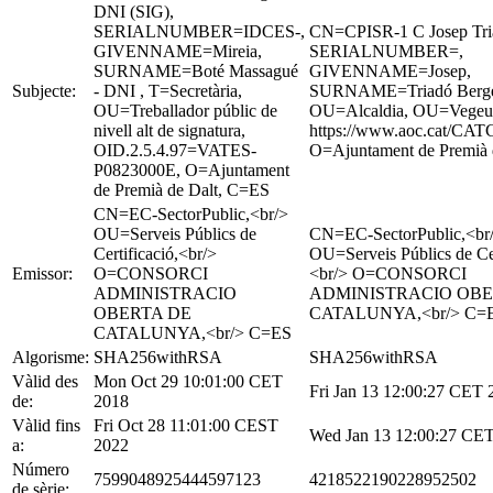
DNI (SIG),
SERIALNUMBER=IDCES-,
CN=CPISR-1 C Josep Tri
GIVENNAME=Mireia,
SERIALNUMBER=,
SURNAME=Boté Massagué
GIVENNAME=Josep,
Subjecte:
- DNI , T=Secretària,
SURNAME=Triadó Bergés
OU=Treballador públic de
OU=Alcaldia, OU=Vegeu
nivell alt de signatura,
https://www.aoc.cat/CATC
OID.2.5.4.97=VATES-
O=Ajuntament de Premià 
P0823000E, O=Ajuntament
de Premià de Dalt, C=ES
CN=EC-SectorPublic,<br/>
OU=Serveis Públics de
CN=EC-SectorPublic,<br
Certificació,<br/>
OU=Serveis Públics de Cer
Emissor:
O=CONSORCI
<br/> O=CONSORCI
ADMINISTRACIO
ADMINISTRACIO OBE
OBERTA DE
CATALUNYA,<br/> C=
CATALUNYA,<br/> C=ES
Algorisme:
SHA256withRSA
SHA256withRSA
Vàlid des
Mon Oct 29 10:01:00 CET
Fri Jan 13 12:00:27 CET 
de:
2018
Vàlid fins
Fri Oct 28 11:01:00 CEST
Wed Jan 13 12:00:27 CE
a:
2022
Número
7599048925444597123
4218522190228952502
de sèrie: