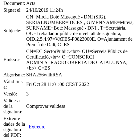
Document:
Acta
Signat el:
24/10/2019 11:24h
CN=Mireia Boté Massagué - DNI (SIG),
SERIALNUMBER=IDCES-, GIVENNAME=Mireia,
SURNAME=Boté Massagué - DNI , T=Secretària,
Subjecte:
OU=Treballador públic de nivell alt de signatura,
OID.2.5.4.97=VATES-P0823000E, O=Ajuntament de
Premià de Dalt, C=ES
CN=EC-SectorPublic,<br/> OU=Serveis Públics de
Certificació,<br/> O=CONSORCI
Emissor:
ADMINISTRACIO OBERTA DE CATALUNYA,
<br/> C=ES
Algorisme:
SHA256withRSA
Vàlid fins
Fri Oct 28 11:01:00 CEST 2022
a:
Versió:
3
Validesa
de la
Comprovar validesa
signatura:
Extreure
dades de la
Extreure
signatura
del PDF: