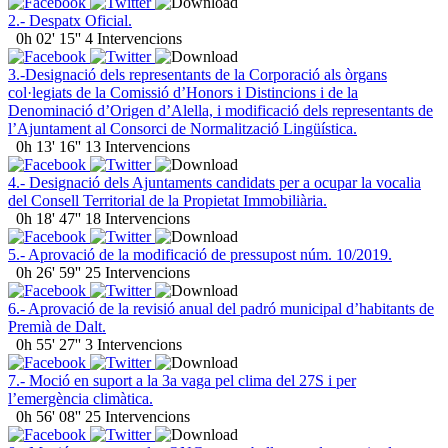
2.- Despatx Oficial.
0h 02' 15''
4 Intervencions
3.-Designació dels representants de la Corporació als òrgans
col·legiats de la Comissió d’Honors i Distincions i de la
Denominació d’Origen d’Alella, i modificació dels representants de
l’Ajuntament al Consorci de Normalització Lingüística.
0h 13' 16''
13 Intervencions
4.- Designació dels Ajuntaments candidats per a ocupar la vocalia
del Consell Territorial de la Propietat Immobiliària.
0h 18' 47''
18 Intervencions
5.- Aprovació de la modificació de pressupost núm. 10/2019.
0h 26' 59''
25 Intervencions
6.- Aprovació de la revisió anual del padró municipal d’habitants de
Premià de Dalt.
0h 55' 27''
3 Intervencions
7.- Moció en suport a la 3a vaga pel clima del 27S i per
l’emergència climàtica.
0h 56' 08''
25 Intervencions