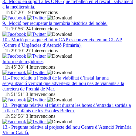
8.- Moció en suport a les ONG que treballen en el rescat i salvament
a la mediterrània.
1h 07' 20''
19 Intervencions
9.- Moció per recuperar la memòria històrica del poble.
1h 19' 56''
24 Intervencions
10.- Moció per a que el futur CAP es converteixi en un CUAP
(Centre d’Urgències d’Atenció Primària).
1h 29' 10''
27 Intervencions
Informe de regidories
1h 45' 38''
4 Intervencions
11.- Prec relatiu a l’estudi de la viabilitat d’instal·lar una
senyalització vertical que adverteixi del nou pas de vianants a la
carretera de Premià de Mar.
1h 51' 51''
3 Intervencions
12.- Pregunta relativa al trànsit durant les hores d’entrada i sortida a
la llar d’infants de les Escoles Betlem.
1h 52' 56''
3 Intervencions
13.- Pregunta relativa al projecte del nou Centre d’Atenció Primària
Víctor Català.