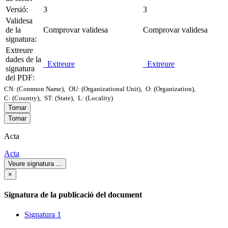
Versió:
3
3
Validesa
de la
Comprovar validesa
Comprovar validesa
signatura:
Extreure
dades de la
Extreure
Extreure
signatura
del PDF:
CN: (Common Name),
OU: (Organizational Unit),
O: (Organization),
C: (Country),
ST: (State),
L: (Locality)
Tornar
Tornar
Acta
Acta
Veure signatura
...
×
Signatura de la publicació del document
Signatura 1