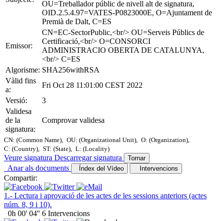
OU=Treballador públic de nivell alt de signatura,
OID.2.5.4.97=VATES-P0823000E, O=Ajuntament de
Premià de Dalt, C=ES
CN=EC-SectorPublic,<br/> OU=Serveis Públics de
Certificació,<br/> O=CONSORCI
Emissor:
ADMINISTRACIO OBERTA DE CATALUNYA,
<br/> C=ES
Algorisme:
SHA256withRSA
Vàlid fins
Fri Oct 28 11:01:00 CEST 2022
a:
Versió:
3
Validesa
de la
Comprovar validesa
signatura:
CN: (Common Name),
OU: (Organizational Unit),
O: (Organization),
C: (Country),
ST: (State),
L: (Locality)
Veure signatura
Descarregar signatura
Tornar
Anar als documents
Índex del Vídeo
Intervencions
Compartir:
1.- Lectura i aprovació de les actes de les sessions anteriors (actes
núm. 8, 9 i 10).
0h 00' 04''
6 Intervencions