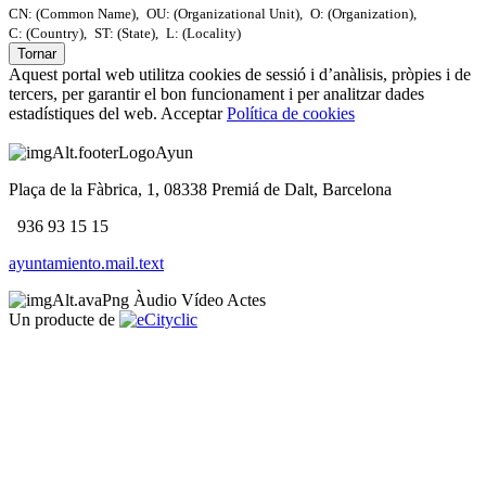
CN: (Common Name),
OU: (Organizational Unit),
O: (Organization),
C: (Country),
ST: (State),
L: (Locality)
Tornar
Aquest portal web utilitza cookies de sessió i d’anàlisis, pròpies i de
tercers, per garantir el bon funcionament i per analitzar dades
estadístiques del web.
Acceptar
Política de cookies
Plaça de la Fàbrica, 1, 08338 Premiá de Dalt, Barcelona
936 93 15 15
ayuntamiento.mail.text
Àudio
Vídeo
Actes
Un producte de