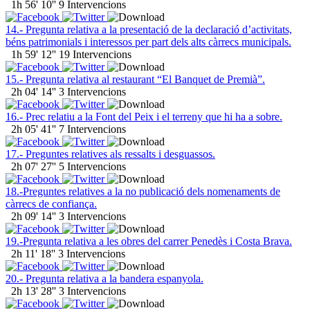
1h 56' 10''
9 Intervencions
14.- Pregunta relativa a la presentació de la declaració d’activitats,
béns patrimonials i interessos per part dels alts càrrecs municipals.
1h 59' 12''
19 Intervencions
15.- Pregunta relativa al restaurant “El Banquet de Premià”.
2h 04' 14''
3 Intervencions
16.- Prec relatiu a la Font del Peix i el terreny que hi ha a sobre.
2h 05' 41''
7 Intervencions
17.- Preguntes relatives als ressalts i desguassos.
2h 07' 27''
5 Intervencions
18.-Preguntes relatives a la no publicació dels nomenaments de
càrrecs de confiança.
2h 09' 14''
3 Intervencions
19.-Pregunta relativa a les obres del carrer Penedès i Costa Brava.
2h 11' 18''
3 Intervencions
20.- Pregunta relativa a la bandera espanyola.
2h 13' 28''
3 Intervencions